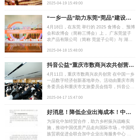
行业资讯
2025-04-19 15:49:00
智慧平台
第二届一乡一品乡村振兴AI绘画大赛
规划辅导
人才招聘
“一乡一品”助力东莞“莞品”建设，东莞莞篮子腊味新品「板腊31」在“三博
一乡一品数字身份证
访谈记录
4月18日，在东莞 举行的 2025 食博会 、预博
一乡一品国际博览会
标准制定
会和农博会（简称三博会）上， 广东莞篮子
联系我们
农产品有限公司（简称 莞篮子公司）与 湖南
智慧农业解决方案
一乡一品数智科技有限公司（简称一乡一品）
热点聚焦
展商动态
2025-04-18 15:48:00
共同打造的东...
保险赔付
合作平台
抖音公益“重庆市数商兴农共创营”：以人才之力，助农产品上行和乡村文旅推
长沙市特色产业地图
媒体报道
一乡一品乡村振兴AI绘画大赛
4月11日，重庆市数商兴农共创营 在中国一乡
6+3服务商征集
一品数字经济创新基地举办。活动由重庆市商
务委员会和重庆市文旅委员会指导，抖音公益
新闻宣发
承办 ， 一乡一品（重庆）数字经济技术有限
2025-04-17 15:47:00
公司支持。...
税筹业务
好消息！降低企业出海成本！中国一乡一品全球商品博览会开通“代展”通道
为深化中加经贸合作，助力乡村振兴战略实
施，推动中国优质产品走向国际市场，中国民
信息化平台
族贸易促进会联合加中企业出海服务中心 宣