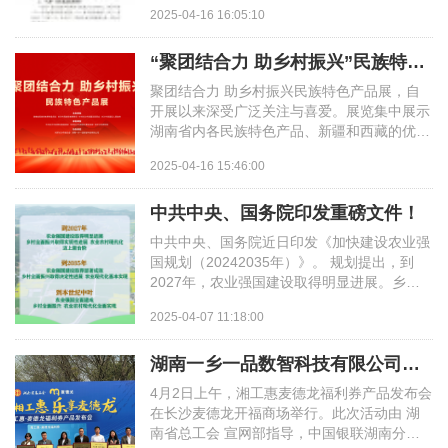
布， 将于 5 月 30 日至 6 月 1 日在加拿大多
2025-04-16 16:05:10
伦多举办中国一...
“聚团结合力 助乡村振兴”民族特色产品展圆满闭幕
聚团结合力 助乡村振兴民族特色产品展，自
开展以来深受广泛关注与喜爱。展览集中展示
湖南省内各民族特色产品、新疆和西藏的优质
产品，有力促进了各民族交往、交流、交融，
2025-04-16 15:46:00
同时为乡村...
中共中央、国务院印发重磅文件！
中共中央、国务院近日印发《加快建设农业强
国规划（20242035年）》。 规划提出，到
2027年，农业强国建设取得明显进展。乡村
全面振兴取得实质性进展，农业农村现代化迈
2025-04-07 11:18:00
上新台阶。到2035年，...
湖南一乡一品数智科技有限公司成为湖南省总工会“湘工惠”平台服务商
4月2日上午，湘工惠麦德龙福利券产品发布会
在长沙麦德龙开福商场举行。此次活动由 湖
南省总工会 宣网部指导，中国银联湖南分公