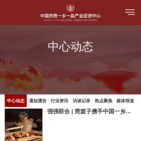
首页
中心动态
关于我们
一乡一品
中心介绍
新闻中心
教育培训
指导单位
培训视频
中心动态
中心动态
通知通告
行业资讯
访谈记录
热点聚焦
媒体报道
产品评价
强强联合 | 莞篮子携手中国一乡一品正式发布东莞腊味新品＂板腊31＂！
中心架构 （人员公示）
公共服务平台
培训视频
...
通知通告
防伪溯源
活动和赛事
中心大事记
人才培训系统