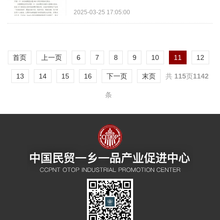
2025 年 5 月 28 日至 6 月 3 日在加拿大多伦
2025-03-25 17:05:00
多举办首届中国...
首页
上一页
6
7
8
9
10
11
12
13
14
15
16
下一页
末页
共
115
页
1142
条