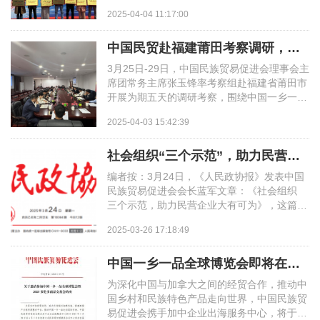
司、长沙银行、麦德龙长沙商场联合主办，湖
2025-04-04 11:17:00
南日报新媒体...
中国民贸赴福建莆田考察调研，深化一乡一品赋能乡村振兴战略
3月25日-29日，中国民族贸易促进会理事会主
席团常务主席张玉锋率考察组赴福建省莆田市
开展为期五天的调研考察，围绕中国一乡一品
产业促进计划、战略性新兴产业合作、妈祖文
2025-04-03 15:42:39
化开发等重...
社会组织“三个示范”，助力民营企业大有可为 | 《人民政协报》发表会长蓝军
编者按：3月24日，《人民政协报》发表中国
民族贸易促进会会长蓝军文章：《社会组织
三个示范，助力民营企业大有可为》，这篇文
章是2月17日中央召开民营企业家座谈会之
2025-03-26 17:18:49
后，蓝军同志组织...
中国一乡一品全球博览会即将在加拿大多伦多启幕 | 今起报名征集参展参会
为深化中国与加拿大之间的经贸合作，推动中
国乡村和民族特色产品走向世界，中国民族贸
易促进会携手加中企业出海服务中心，将于